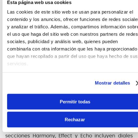
Esta página web usa cookies
Excelentes efectos de voz BOSS
Las cookies de este sitio web se usan para personalizar el
contenido y los anuncios, ofrecer funciones de redes sociale
El VE-22 viene repleto de los últimos avances en la
y analizar el tráfico. Además, compartimos información sobr
aclamada tecnología Vocal Performer de BOSS.
Potencia tu voz con procesamiento básico y da
el uso que haga del sitio web con nuestros partners de redes
vida al sonido con delays y reverbs inmersivos.
sociales, publicidad y análisis web, quienes pueden
combinarla con otra información que les haya proporcionado
Armonías que impresionan
que hayan recopilado a partir del uso que haya hecho de sus
servicios.
Las potentes funciones de armonía y duplicación
del VE-22 permiten crear fácilmente efectos
corales increíbles a partir de una única voz.
Mostrar detalles
Selecciona un tipo, define la tonalidad y ponte a
cantar.
Permitir todas
Crea en el acto
Rechazar
La sencilla interfaz del VE-22 te anima a
experimentar con tu sonido vocal en vivo. Las
secciones Harmony, Effect y Echo incluyen diales