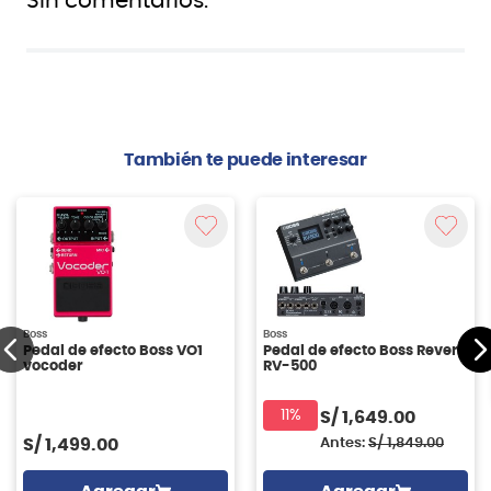
Sin comentarios.
También te puede interesar
Boss
Boss
Pedal de efecto Boss VO1
Pedal de efecto Boss Reverb
vocoder
RV-500
11%
S/
1,649.00
S/
1,499.00
Antes:
S/
1,849.00