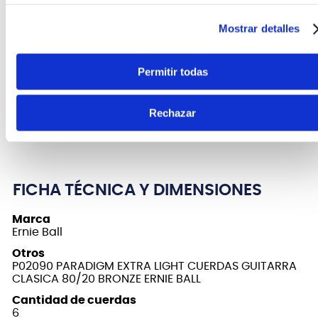
El acoplamiento del nanotratamiento Everlast de
Mostrar detalles
Ernie Ball con un alambre de envoltura mejorado
con plasma innovador proporciona una mayor
resistencia a la corrosión y una menor acumulación
Permitir todas
de desechos que roban el tono. Experimenta el
primer conjunto de cuerdas más duraderas que
Rechazar
vale la pena tocar con todos los beneficios y sin
compromisos. Calibres .010, .014 .020, .028, .040, .050
FICHA TÉCNICA Y DIMENSIONES
Marca
Ernie Ball
Otros
P02090 PARADIGM EXTRA LIGHT CUERDAS GUITARRA
CLASICA 80/20 BRONZE ERNIE BALL
Cantidad de cuerdas
6