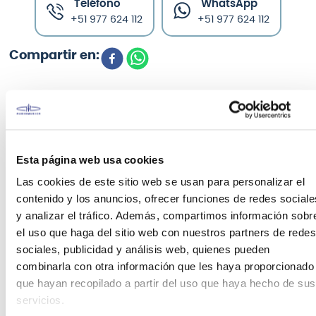
Teléfono
WhatsApp
+51 977 624 112
+51 977 624 112
CARACTERÍSTICAS DEL PRODUCTO
Esta página web usa cookies
Las cuerdas de guitarra
Ernie Ball Slinky Paradigm
Las cookies de este sitio web se usan para personalizar el
proporcionan una fuerza sin precedentes y una
contenido y los anuncios, ofrecer funciones de redes sociale
vida útil más larga al tiempo que conservan el tono
y analizar el tráfico. Además, compartimos información sobr
y la sensación 100% Earthwood. El acero de ultra
el uso que haga del sitio web con nuestros partners de redes
alta resistencia líder de la industria de Ernie Ball se
sociales, publicidad y análisis web, quienes pueden
incluye tanto en la cuerda como en las cuerdas
combinarla con otra información que les haya proporcionado
lisas para proporcionar una resistencia superior a
la tracción y a la fatiga para cuerdas que se afinan
que hayan recopilado a partir del uso que haya hecho de sus
rápidamente y se mantengan bajo los estilos y
servicios.
condiciones de ejecución más estresantes.