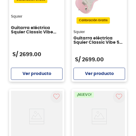
Squier
Calibración Gratis
Guitarra eléctrica
Squier
Squier Classic Vibe
'60s Stratocaster®
Guitarra eléctrica
Laurel - 3 Color
Squier Classic Vibe 50s
Sunburst
Stratocaster Hardtail
MN
S/
2699
.
00
S/
2699
.
00
Ver producto
Ver producto
Agregar
Agregar
¡NUEVO!