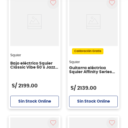
Calibración Gratis
Squier
Squier
Bajo eléctrico Squier
Classic Vibe 60´s Jazz
Guitarra eléctrica
Bass Laurel - Daphne
Squier Affinity Series
Blue
Stratocaster FMT HSS -
Black Burst
S/
2199
.
00
S/
2139
.
00
Sin Stock Online
Sin Stock Online