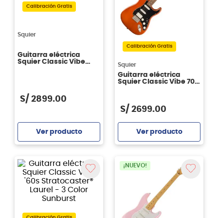
Calibración Gratis
Squier
Calibración Gratis
Guitarra eléctrica
Squier Classic Vibe
Squier
Baritone Custom
Guitarra eléctrica
Telecaster® - Black
Squier Classic Vibe 70s
Stratocaster Hardtail
HSS LRL Mocha
S/
2899
.
00
S/
2699
.
00
Ver producto
Ver producto
Agregar
Agregar
¡NUEVO!
Calibración Gratis