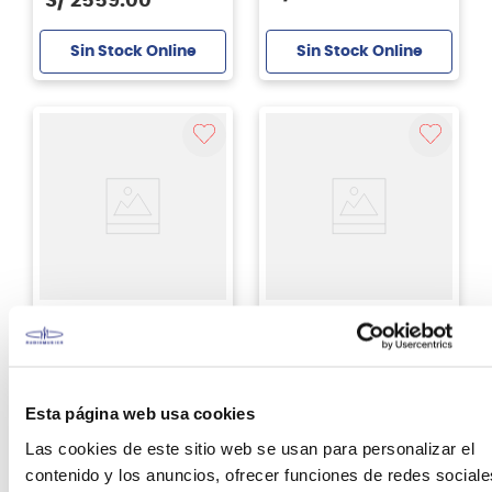
S/
2559
.
00
Sin Stock Online
Sin Stock Online
Squier
Squier
Bajo eléctrico Squier
Bajo eléctrico Squier
Classic Vibe™ Active
Classic Vibe™ Active
'70s Jazz Bass - Mocha
'70s Jazz Bass - Ocean
Turquoise
Esta página web usa cookies
S/
2199
.
00
S/
2199
.
00
15%
15%
Las cookies de este sitio web se usan para personalizar el
Antes:
Antes:
S/
2599
.
00
S/
2599
.
00
contenido y los anuncios, ofrecer funciones de redes sociale