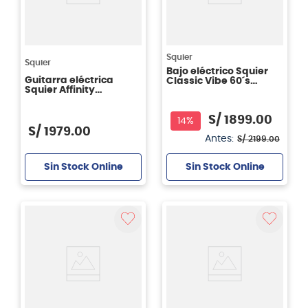
Squier
Squier
Bajo eléctrico Squier
Guitarra eléctrica
Classic Vibe 60´s
Squier Affinity
Precision Bass Laurel -
Stratocaster® Jr. HSS -
Olympic White
Ice Blue
S/
1899
.
00
14%
S/
1979
.
00
Antes:
S/
2199
.
00
Sin Stock Online
Sin Stock Online