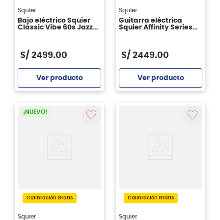
Squier
Squier
Bajo eléctrico Squier
Guitarra eléctrica
Classic Vibe 60s Jazz
Squier Affinity Series
Bass LRL TCO
Telecaster FMT SH -
Mocha Cream
S/
2499
.
00
S/
2449
.
00
Ver producto
Ver producto
Agregar
Agregar
¡NUEVO!
Calibración Gratis
Calibración Gratis
Squier
Squier