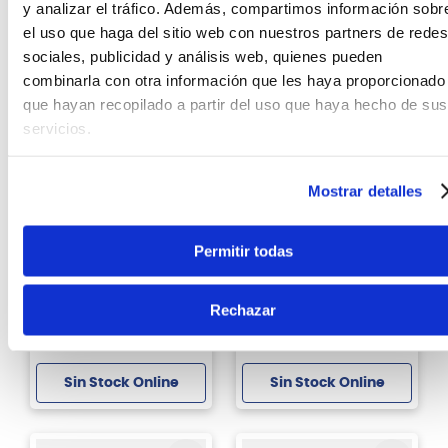
Sin Stock Online
Sin Stock Online
y analizar el tráfico. Además, compartimos información sobr
el uso que haga del sitio web con nuestros partners de redes
sociales, publicidad y análisis web, quienes pueden
combinarla con otra información que les haya proporcionado
que hayan recopilado a partir del uso que haya hecho de sus
servicios.
Mostrar detalles
Squier
Squier
Permitir todas
Guitarra eléctrica
Guitarra eléctrica
Squier Classic Vibe 70's
Squier Classic Vibe 60s
Stratocaster - Olympic
Mustang Laurel - Sonic
White
Blue
Rechazar
S/
2199
.
00
S/
2199
.
00
Sin Stock Online
Sin Stock Online