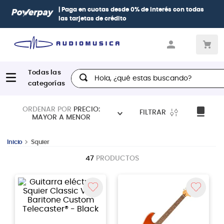
 0% de interés
con todas
Paga con
hasta 12 cuotas sin intere
Diners, BBVA e Interbank
Hola, ¿qué estas buscando?
ORDENAR POR
PRECIO:
FILTRAR
MAYOR A MENOR
Squier
47
PRODUCTOS