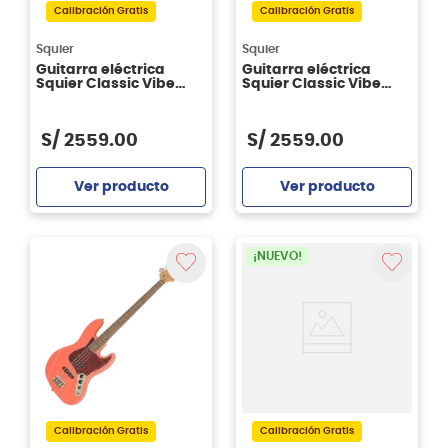
Calibración Gratis
Calibración Gratis
Squier
Squier
Guitarra eléctrica
Guitarra eléctrica
Squier Classic Vibe
Squier Classic Vibe
'50s Stratocaster® Arce
'50s Stratocaster® Arce
- Black
- White Blonde
S/
2559
.
00
S/
2559
.
00
Ver producto
Ver producto
Agregar
Agregar
¡NUEVO!
Calibración Gratis
Calibración Gratis