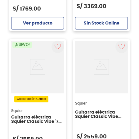
S/
3369
.
00
S/
1769
.
00
Sin Stock Online
Ver producto
Agregar
¡NUEVO!
Calibración Gratis
Squier
Squier
Guitarra eléctrica
Squier Classic Vibe
Guitarra eléctrica
'50s Stratocaster Arce
Squier Classic Vibe '70s
- Fiesta Red
Stratocaster HSS Arce
- Black
S/
2559
.
00