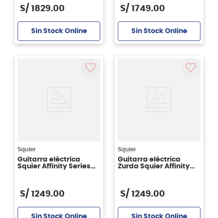
S/
1829
.
00
S/
1749
.
00
Sin Stock Online
Sin Stock Online
Squier
Squier
Guitarra eléctrica
Guitarra eléctrica
Squier Affinity Series™
Zurda Squier Affinity
Telecaster® -
Series™ Telecaster®
Butterscotch Blonde
Left-Handed -
Butterscotch Blonde
S/
1249
.
00
S/
1249
.
00
Sin Stock Online
Sin Stock Online