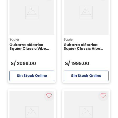
Squier
Squier
Guitarra eléctrica
Guitarra eléctrica
Squier Classic Vibe
Squier Classic Vibe
'50s Telecaster - Aged
'50s Stratocaster® Arce
White Blonde
- 2 Color Sunburst
S/
2099
.
00
S/
1999
.
00
Sin Stock Online
Sin Stock Online