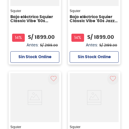
Squier
Squier
Bajo eléctrico Squier
Bajo eléctrico Squier
Classic Vibe '60s
Classic Vibe '60s Jazz
Precision Bass® Laurel -
Bass -3-Color Sunburst
3 tone sunburst
S/
1899
.
00
S/
1899
.
00
14%
14%
Antes:
Antes:
S/
2199
.
00
S/
2199
.
00
Sin Stock Online
Sin Stock Online
Squier
Squier