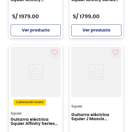
Stratocaster® Jr. HSS -
Telecaster® - Olympic
3-Color Sunburst
White
S/
1979
.
00
S/
1799
.
00
Ver producto
Ver producto
Agregar
Agregar
Calibración Gratis
Squier
Squier
Guitarra eléctrica
Squier J Mascis
Guitarra eléctrica
Jazzmaster® - Vintage
Squier Affinity Series™
White
Telecaster® - 3-Color
Sunburst