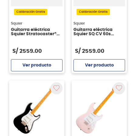
Calibración Gratis
Calibración Gratis
Squier
Squier
Guitarra eléctrica
Guitarra eléctrica
Squier Stratocaster®
Squier SQ CV 60s
Classic Vibe ® - Natural
Jazzmaster color 3
Tone Sunburst
S/
2559
.
00
S/
2559
.
00
Ver producto
Ver producto
Agregar
Agregar