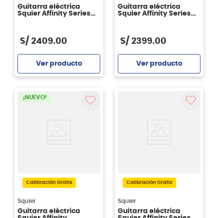
Guitarra eléctrica
Guitarra eléctrica
Squier Affinity Series
Squier Affinity Series™
Telecaster FMT SH -
Stratocaster® FMT HSS
Crimson Red
- Sienna Sunburst
Transparent
S/
2409
.
00
S/
2399
.
00
Ver producto
Ver producto
Agregar
Agregar
¡NUEVO!
Calibración Gratis
Calibración Gratis
Squier
Squier
Guitarra eléctrica
Guitarra eléctrica
Squier Affinity
Squier Affinity Series™