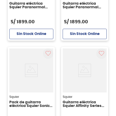
Guitarra eléctrica
Guitarra eléctrica
Squier Paranormal
Squier Paranormal
Strat-O-Sonic -
Custom Nashville
Vintage Blonde
Stratocaster - Aztec
Gold
S/
1899
.
00
S/
1899
.
00
Sin Stock Online
Sin Stock Online
Squier
Squier
Pack de guitarra
Guitarra eléctrica
eléctrica Squier Sonic
Squier Affinity Series™
Stratocaster - Arce - 2
Stratocaster® - 3-Color
tone Sunburst
Sunburst