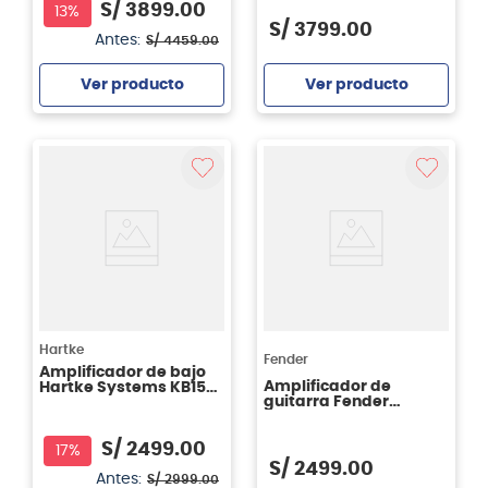
S/
3899
.
00
13%
S/
3799
.
00
Antes:
S/
4459
.
00
Ver producto
Ver producto
Agregar
Agregar
Hartke
Fender
Amplificador de bajo
Amplificador de
Hartke Systems KB15
guitarra Fender
KICKBACK 15 COMBO
Mustang LX100 12"
500 Watts
S/
2499
.
00
17%
S/
2499
.
00
Antes:
S/
2999
.
00