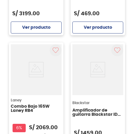
3
watts
S/
3199
.
00
S/
469
.
00
Ver producto
Ver producto
Agregar
Agregar
Laney
Blackstar
Combo Bajo 165W
Amplificador de
Laney RB4
guitarra Blackstar IDX-
50
S/
2069
.
00
6%
S/
1459
.
00