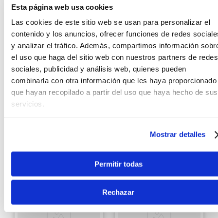
Esta página web usa cookies
Las cookies de este sitio web se usan para personalizar el
contenido y los anuncios, ofrecer funciones de redes sociale
y analizar el tráfico. Además, compartimos información sobr
el uso que haga del sitio web con nuestros partners de redes
sociales, publicidad y análisis web, quienes pueden
Freeman
Blackstar
combinarla con otra información que les haya proporcionado
Amplificador para
Amplificador de
guitarra
que hayan recopilado a partir del uso que haya hecho de sus
guitarra Blackstar mini
electroacústica
servicios.
FLY 3 Vintage
Freeman WA-15
S/
269
.
00
10%
S/
399
.
00
Antes:
S/
299
.
00
Mostrar detalles
Ver producto
Ver producto
Permitir todas
Agregar
Agregar
Rechazar