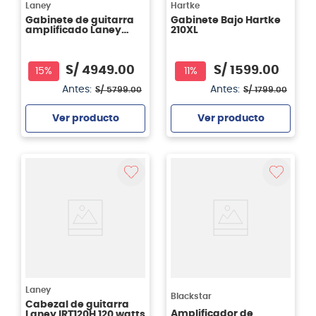
Laney
Hartke
Gabinete de guitarra
Gabinete Bajo Hartke
amplificado Laney
210XL
LFR-412 2600W
S/
4949
.
00
S/
1599
.
00
15%
11%
Antes:
Antes:
S/
5799
.
00
S/
1799
.
00
Ver producto
Ver producto
Agregar
Agregar
Laney
Blackstar
Cabezal de guitarra
Amplificador de
Laney IRT120H 120 watts