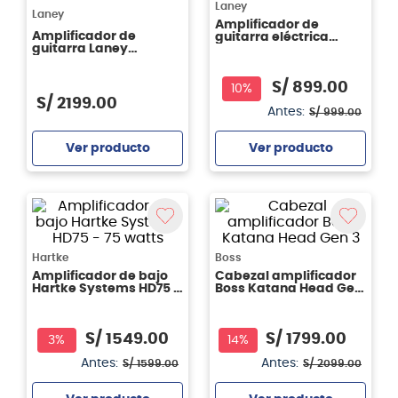
Laney
Laney
Amplificador de
Amplificador de
guitarra eléctrica
guitarra Laney
Laney LX35R
LX120RTWIN
S/
899
.
00
10%
S/
2199
.
00
Antes:
S/
999
.
00
Ver producto
Ver producto
Agregar
Agregar
Hartke
Boss
Amplificador de bajo
Cabezal amplificador
Hartke Systems HD75 -
Boss Katana Head Gen
75 watts
3
S/
1549
.
00
S/
1799
.
00
3%
14%
Antes:
Antes:
S/
1599
.
00
S/
2099
.
00