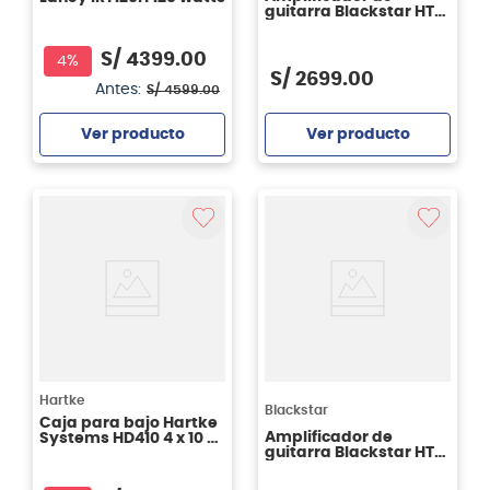
guitarra Blackstar HT-
5R MKIII 5 W
S/
4399
.
00
4%
S/
2699
.
00
Antes:
S/
4599
.
00
Ver producto
Ver producto
Agregar
Agregar
Hartke
Blackstar
Caja para bajo Hartke
Amplificador de
Systems HD410 4 x 10 -
guitarra Blackstar HT-
1000 watts
20R MK III