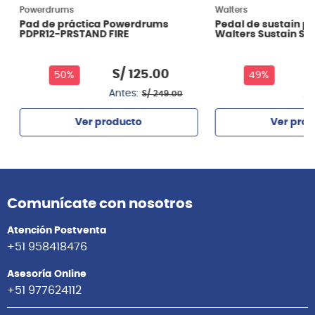
Powerdrums
Walters
Pad de práctica Powerdrums
Pedal de sustain p
PDPR12-PRSTAND FIRE
Walters Sustain SV
S/
125
.
00
S
50%
49%
Antes:
An
S/
249
.
00
Ver producto
Ver prod
Agregar
Agrega
Comunícate con nosotros
Atención Postventa
+51 958418476
Asesoría Online
+51 977624112