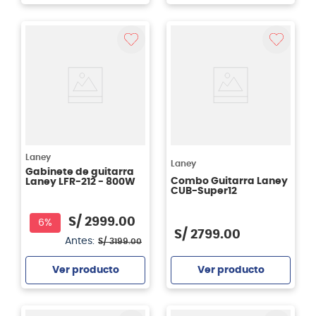
Agregar
Agregar
Laney
Laney
Gabinete de guitarra
Combo Guitarra Laney
Laney LFR-212 - 800W
CUB-Super12
S/
2999
.
00
6%
S/
2799
.
00
Antes:
S/
3199
.
00
Ver producto
Ver producto
Agregar
Agregar