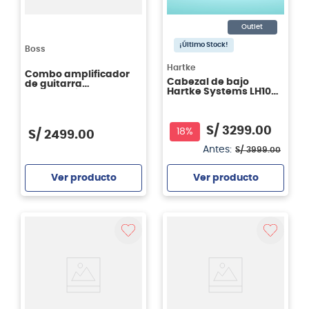
Outlet
¡Último Stock!
Boss
Hartke
Combo amplificador
Cabezal de bajo
de guitarra
Hartke Systems LH1000
electroacústica Boss
1000 watts
ACS-LIVELT 230
S/
3299
.
00
18%
S/
2499
.
00
Antes:
S/
3999
.
00
Ver producto
Ver producto
Agregar
Agregar