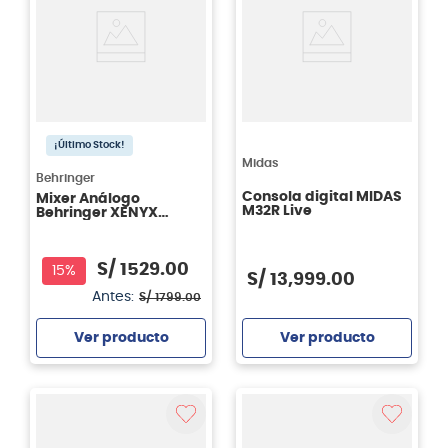
¡Último Stock!
Midas
Behringer
Consola digital MIDAS
Mixer Análogo
M32R Live
Behringer XENYX
QX2442USB - 16CH
S/
1529
.
00
15%
S/
13
,
999
.
00
Antes:
S/
1799
.
00
Ver producto
Ver producto
Agregar
Agregar