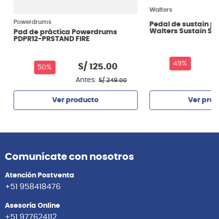
Walters
Powerdrums
Pedal de sustain p
Walters Sustain SV
Pad de práctica Powerdrums
PDPR12-PRSTAND FIRE
S
49%
S/
125
.
00
50%
An
Antes:
S/
249
.
00
Ver prod
Ver producto
Agrega
Agregar
Comunícate con nosotros
Atención Postventa
+51 958418476
Asesoría Online
+51 977624112