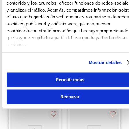
contenido y los anuncios, ofrecer funciones de redes sociale
y analizar el tráfico. Además, compartimos información sobr
el uso que haga del sitio web con nuestros partners de redes
sociales, publicidad y análisis web, quienes pueden
combinarla con otra información que les haya proporcionado
que hayan recopilado a partir del uso que haya hecho de sus
¡Último Stock!
Behringer
servicios.
Behringer
Controlador De
Superficie Behringer X-
Mixer Análogo
TOUCH -
Behirnger XENYX
Ethernet/USB/MIDI
QX1204USB
Mostrar detalles
S/
2159
.
00
10%
S/
1169
.
00
10%
Antes:
S/
2399
.
00
Permitir todas
Antes:
S/
1299
.
00
Ver producto
Ver producto
Rechazar
Agregar
Agregar