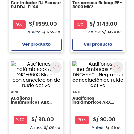
Controlador DJ Pioneer
Tornamesa Reloop RP-
DJ DDJ-FLX4
8000 MK2
S/
1599
.
00
S/
3149
.
00
9%
10%
Antes:
Antes:
S/
1759
.
00
S/
3499
.
00
Ver producto
Ver producto
Agregar
Agregar
ARX
ARX
Audífonos
Audífonos
inalámbricos ARX
inalámbricos ARX
DNC-6603 Blanco con
DNC-6605 Negro con
cancelación de ruido
cancelación de ruido
activa
activa
S/
90
.
00
S/
90
.
00
30%
30%
Antes:
Antes:
S/
129
.
00
S/
129
.
00