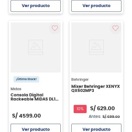
Ver producto
Ver producto
Agregar
Agregar
Behringer
¡Último Stock!
Mixer Behringer XENYX
Midas
QX602MP3
Consola Digital
Rackeable MIDAS DL16
- ULTRANET y ADAT
S/
629
.
00
10%
S/
4599
.
00
Antes:
S/
699
.
00
Ver producto
Ver producto