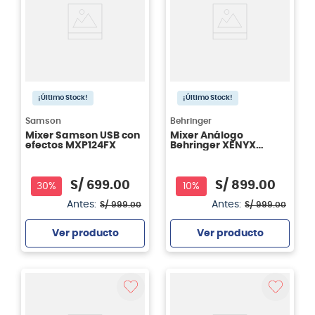
¡Último Stock!
¡Último Stock!
Samson
Behringer
Mixer Samson USB con
Mixer Análogo
efectos MXP124FX
Behringer XENYX
1204USB
S/
699
.
00
S/
899
.
00
30%
10%
Antes:
Antes:
S/
999
.
00
S/
999
.
00
Ver producto
Ver producto
Agregar
Agregar