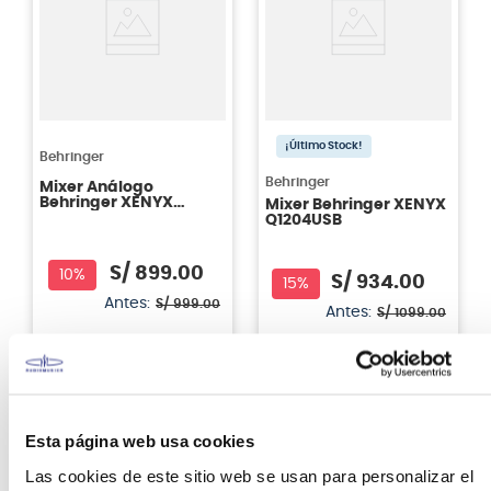
¡Último Stock!
Behringer
Behringer
Mixer Análogo
Behringer XENYX
Mixer Behringer XENYX
X1204USB
Q1204USB
S/
899
.
00
10%
S/
934
.
00
15%
Antes:
S/
999
.
00
Antes:
S/
1099
.
00
Ver producto
Ver producto
Agregar
Agregar
Esta página web usa cookies
Las cookies de este sitio web se usan para personalizar el