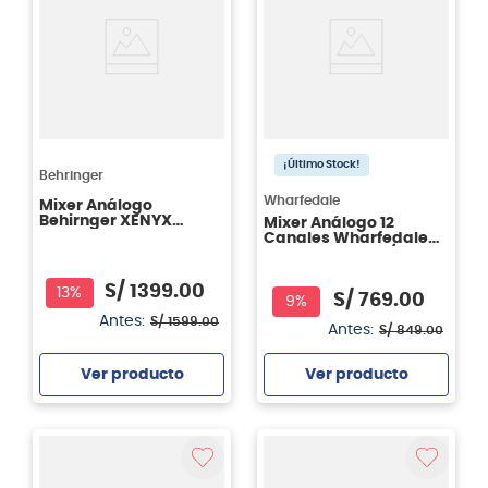
¡Último Stock!
Behringer
Wharfedale
Mixer Análogo
Behirnger XENYX
Mixer Análogo 12
QX1832USB
Canales Wharfedale
Connect 1202 FX/USB
S/
1399
.
00
13%
S/
769
.
00
9%
Antes:
S/
1599
.
00
Antes:
S/
849
.
00
Ver producto
Ver producto
Agregar
Agregar