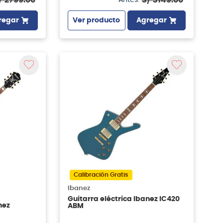
regar
Ver producto
Agregar
Calibración Gratis
Ibanez
Guitarra eléctrica Ibanez IC420
nez
ABM