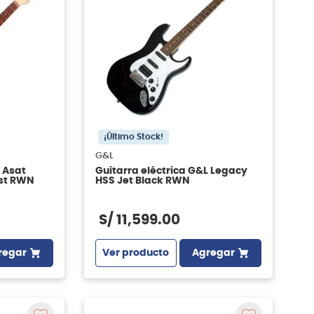
¡Último Stock!
G&L
 Asat
Guitarra eléctrica G&L Legacy
rst RWN
HSS Jet Black RWN
S/
11
,
599
.
00
regar
Ver producto
Agregar