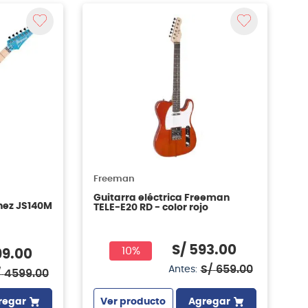
Freeman
Guitarra eléctrica Freeman
anez JS140M
TELE-E20 RD - color rojo
S/
593
.
00
10%
99
.
00
S/
659
.
00
Antes:
/
4599
.
00
Ver producto
Agregar
regar