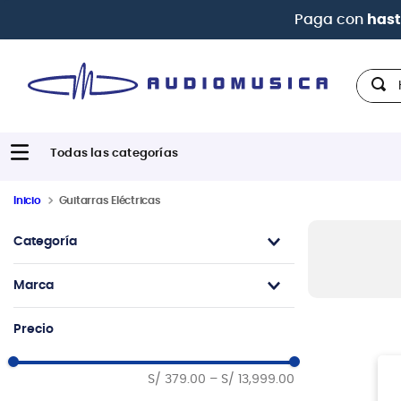
Paga con
hast
Hola,
Inicio
Guitarras Eléctricas
Categoría
Guitarras Eléctricas
Marca
Packs
Ibanez
Precio
G&L
Squier
S/ 379.00
–
S/ 13,999.00
Freeman