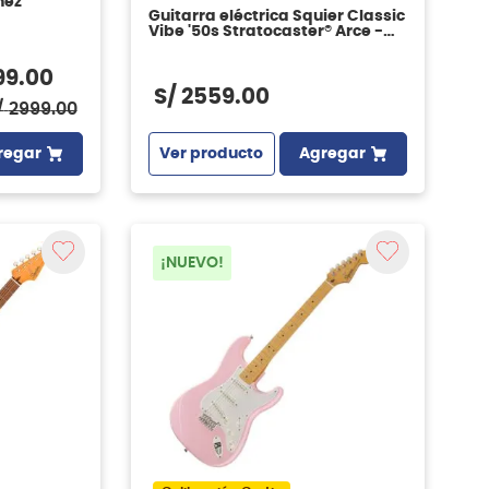
nez
Guitarra eléctrica Squier Classic
Vibe '50s Stratocaster® Arce -
Black
99
.
00
S/
2559
.
00
/
2999
.
00
Ver producto
Agregar
regar
¡NUEVO!