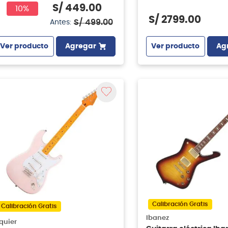
S/
449
.
00
10%
S/
2799
.
00
S/
499
.
00
Antes:
Ver producto
Ag
Ver producto
Agregar
Calibración Gratis
Calibración Gratis
Ibanez
quier