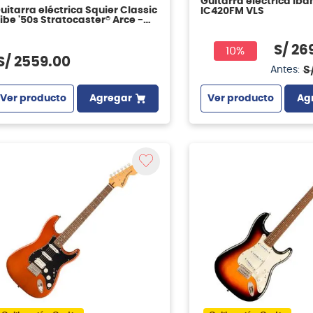
Guitarra eléctrica Iba
uitarra eléctrica Squier Classic
IC420FM VLS
ibe '50s Stratocaster® Arce -
hite Blonde
S/
26
10%
S/
2559
.
00
S
Antes:
Ver producto
Agregar
Ver producto
Ag