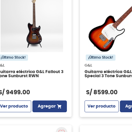
¡Último Stock!
¡Último Stock!
&L
G&L
uitarra eléctrica G&L Fallout 3
Guitarra eléctrica G&L
one Sunburst RWN
Special 3 Tone Sunbu
S/
9499
.
00
S/
8599
.
00
Ver producto
Agregar
Ver producto
Ag