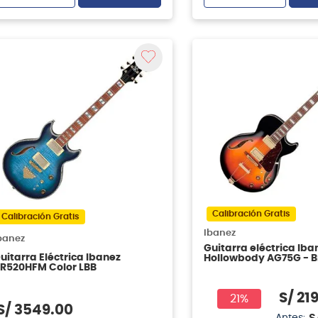
Calibración Gratis
Calibración Gratis
Ibanez
banez
Guitarra eléctrica Iba
uitarra Eléctrica Ibanez
Hollowbody AG75G - 
R520HFM Color LBB
Sunburts
S/
21
21%
S/
3549
.
00
S
Antes: