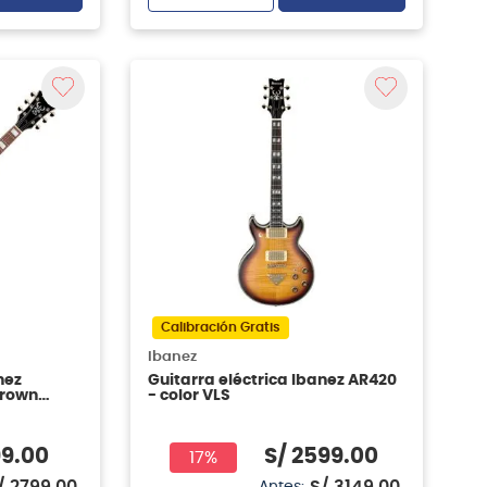
Calibración Gratis
Ibanez
nez
Guitarra eléctrica Ibanez AR420
Brown
- color VLS
99
.
00
S/
2599
.
00
17%
/
2799
.
00
S/
3149
.
00
Antes: