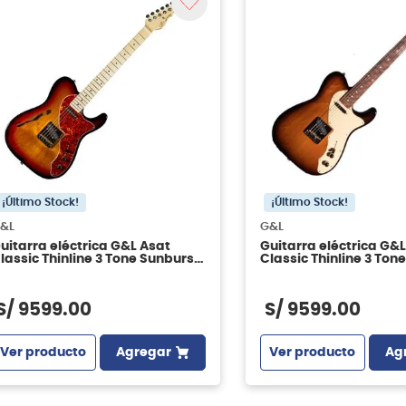
¡Último Stock!
¡Último Stock!
&L
G&L
uitarra eléctrica G&L Asat
Guitarra eléctrica G&L
lassic Thinline 3 Tone Sunburst
Classic Thinline 3 Ton
N 2022
MN 2023
S/
9599
.
00
S/
9599
.
00
Ver producto
Agregar
Ver producto
Ag