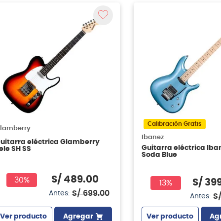
Calibración Gratis
lamberry
Ibanez
uitarra eléctrica Glamberry
Guitarra eléctrica Ib
ele SH SS
Soda Blue
S/
489
.
00
30%
S/
39
13%
S/
699
.
00
Antes:
S
Antes:
Ver producto
Agregar
Ver producto
Ag