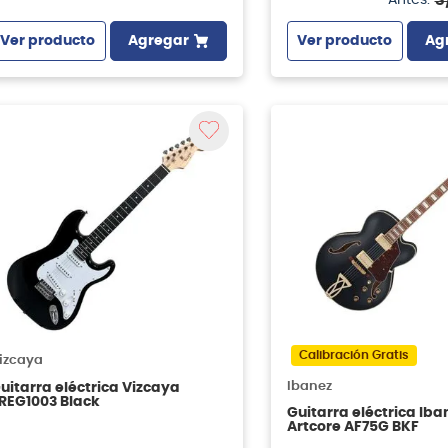
Ver producto
Agregar
Ver producto
Ag
Calibración Gratis
izcaya
Ibanez
uitarra eléctrica Vizcaya
REG1003 Black
Guitarra eléctrica Iba
Artcore AF75G BKF