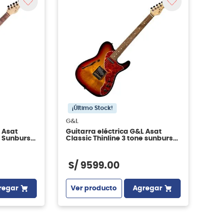
¡Último Stock!
G&L
 Asat
Guitarra eléctrica G&L Asat
e Sunburst
Classic Thinline 3 tone sunburst
RWN
S/
9599
.
00
regar
Ver producto
Agregar