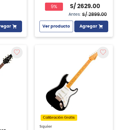
S/
2629
.
00
9%
S/
2899
.
00
Antes:
regar
Ver producto
Agregar
Calibración Gratis
Squier