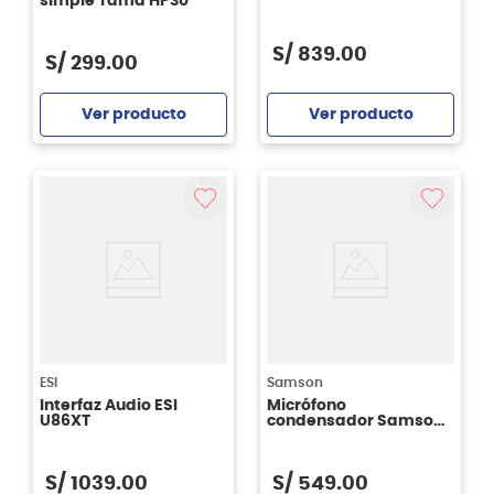
simple Tama HP30
S/
839
.
00
S/
299
.
00
Ver producto
Ver producto
Agregar
Agregar
ESI
Samson
Interfaz Audio ESI
Micrófono
U86XT
condensador Samson
usb C01U PRO
S/
1039
.
00
S/
549
.
00