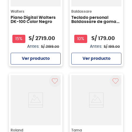
Walters
Baldassare
Piano Digital Walters
Teclado personal
DK-100 Color Negro
Baldassare de goma
PN37 - 37 teclas de
goma flexible
S/
2719
.
00
S/
179
.
00
15%
10%
Antes:
Antes:
S/
3199
.
00
S/
199
.
00
Ver producto
Ver producto
Agregar
Agregar
Roland
Tama