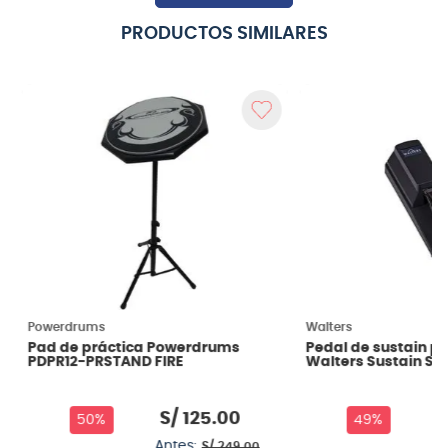
PRODUCTOS SIMILARES
Powerdrums
Walters
Pad de práctica Powerdrums
Pedal de sustain p
PDPR12-PRSTAND FIRE
Walters Sustain SV
S/
125
.
00
S
50%
49%
Antes:
An
S/
249
.
00