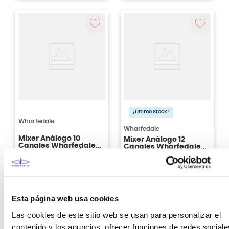
Agregar
Agregar
¡Último Stock!
Wharfedale
Wharfedale
Mixer Análogo 10
Mixer Análogo 12
Canales Wharfedale
Canales Wharfedale
Connect 1002 FX/USB
Connect 1202 FX/USB
S/
769
.
00
9%
S/
765
.
00
Antes:
S/
849
.
00
Esta página web usa cookies
Ver producto
Ver producto
Las cookies de este sitio web se usan para personalizar el
contenido y los anuncios, ofrecer funciones de redes sociale