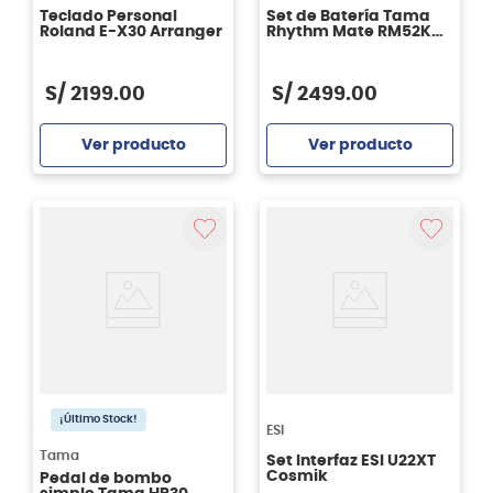
Teclado Personal
Set de Batería Tama
Roland E-X30 Arranger
Rhythm Mate RM52KH4
- color Red Stream RDS
S/
2199
.
00
S/
2499
.
00
Ver producto
Ver producto
Agregar
Agregar
¡Último Stock!
ESI
Tama
Set Interfaz ESI U22XT
Cosmik
Pedal de bombo