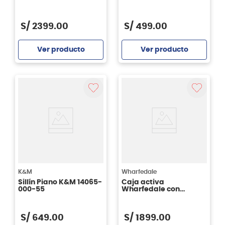
AX15B de 700 watts
016-55
S/
2399
.
00
S/
499
.
00
Ver producto
Ver producto
Agregar
Agregar
K&M
Wharfedale
Sillín Piano K&M 14065-
Caja activa
000-55
Wharfedale con
bluetooth TYPHON-
AX12-BT - 12 pulgadas
720w
S/
649
.
00
S/
1899
.
00