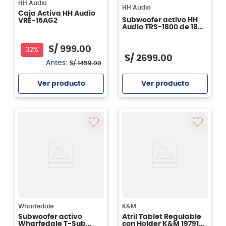
HH Audio
HH Audio
Caja Activa HH Audio
Subwoofer activo HH
VRE-15AG2
Audio TRS-1800 de 18
pulgadas
S/
999
.
00
32%
S/
2699
.
00
Antes:
S/
1459
.
00
Ver producto
Ver producto
Agregar
Agregar
Wharfedale
K&M
Subwoofer activo
Atril Tablet Regulable
Wharfedale T-Sub
con Holder K&M 19791-