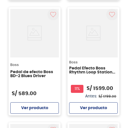
Agregar
Agregar
Boss
Boss
Pedal Efecto Boss
Pedal de efecto Boss
Rhythm Loop Station
BD-2 Blues Driver
RC-10R
S/
1599
.
00
11%
S/
589
.
00
Antes:
S/
1799
.
00
Ver producto
Ver producto
Agregar
Agregar