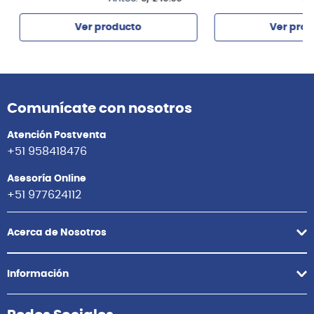
Ver producto
Ver prod
Agregar
Agrega
Comunícate con nosotros
Atención Postventa
+51 958418476
Asesoría Online
+51 977624112
Acerca de Nosotros
Información