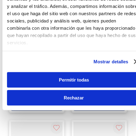
Agregar
Agregar
y analizar el tráfico. Además, compartimos información sobr
el uso que haga del sitio web con nuestros partners de redes
sociales, publicidad y análisis web, quienes pueden
combinarla con otra información que les haya proporcionado
que hayan recopilado a partir del uso que haya hecho de sus
servicios.
Mostrar detalles
Wharfedale
HH Audio
Mixer Análogo USB
Pack Audio HH Audio
Wharfedale SL824
PACK VRC-210
Permitir todas
S/
2249
.
00
S/
2049
.
00
Rechazar
Ver producto
Ver producto
Agregar
Agregar