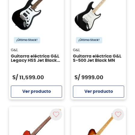
¡Último Stock!
¡Último Stock!
G&L
G&L
Guitarra eléctrica G&L
Guitarra eléctrica G&L
Legacy HSS Jet Black
S-500 Jet Black MN
RWN
S/
11
,
599
.
00
S/
9999
.
00
Ver producto
Ver producto
Agregar
Agregar