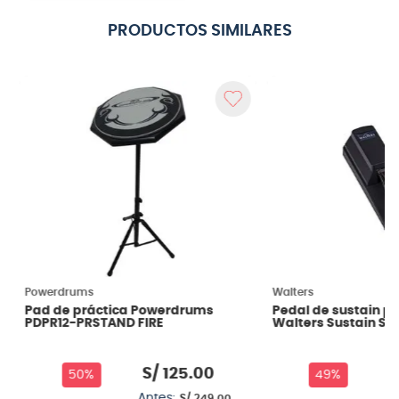
PRODUCTOS SIMILARES
Powerdrums
Walters
Pad de práctica Powerdrums
Pedal de sustain p
PDPR12-PRSTAND FIRE
Walters Sustain SV
S/
125
.
00
S
50%
49%
Antes:
An
S/
249
.
00