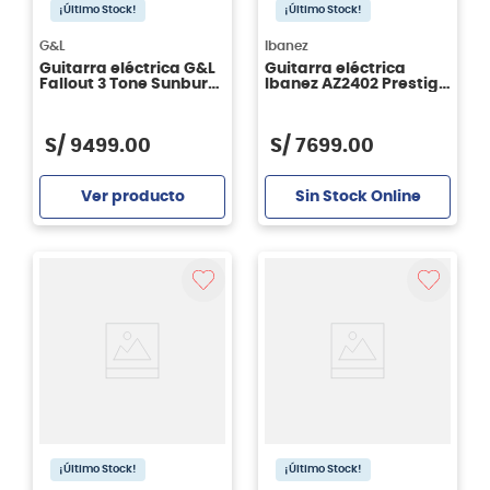
¡Último Stock!
¡Último Stock!
G&L
Ibanez
Guitarra eléctrica G&L
Guitarra eléctrica
Fallout 3 Tone Sunburst
Ibanez AZ2402 Prestige
RWN
- Tri Burst Fade Flat
S/
9499
.
00
S/
7699
.
00
Ver producto
Sin Stock Online
Agregar
¡Último Stock!
¡Último Stock!