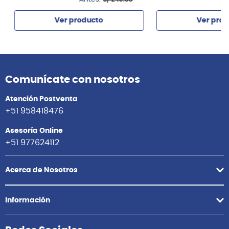
Ver producto
Ver prod
Agregar
Agrega
Comunícate con nosotros
Atención Postventa
+51 958418476
Asesoría Online
+51 977624112
Acerca de Nosotros
Información