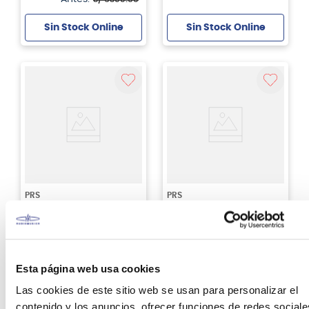
Sin Stock Online
Sin Stock Online
PRS
PRS
Guitarra eléctrica PRS
Guitarra eléctrica PRS
SE DGT - Gold Top
SE DGT - McCarty
incrustaciones de luna
Tobacco Sunburst
S/
4799
.
00
S/
4799
.
00
Esta página web usa cookies
Las cookies de este sitio web se usan para personalizar el
Sin Stock Online
Sin Stock Online
contenido y los anuncios, ofrecer funciones de redes sociale