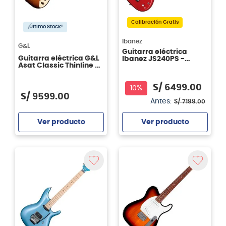
Calibración Gratis
¡Último Stock!
Ibanez
G&L
Guitarra eléctrica
Guitarra eléctrica G&L
Ibanez JS240PS -
Asat Classic Thinline 3
Candy Apple
Tone Sunburst MN 2023
S/
6499
.
00
10%
S/
9599
.
00
Antes:
S/
7199
.
00
Ver producto
Ver producto
Agregar
Agregar