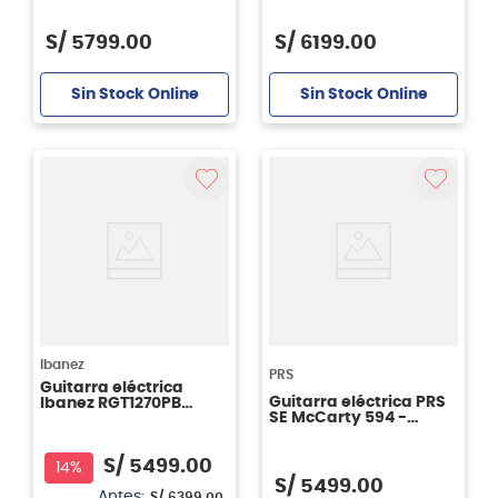
Burst
Brown Stained
S/
5799
.
00
S/
6199
.
00
Sin Stock Online
Sin Stock Online
Ibanez
PRS
Guitarra eléctrica
Guitarra eléctrica PRS
Ibanez RGT1270PB
SE McCarty 594 -
Premium - Deep
Faded Blue
Twilight Flat
S/
5499
.
00
14%
S/
5499
.
00
Antes:
S/
6399
.
00