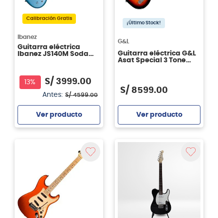
Calibración Gratis
¡Último Stock!
Ibanez
G&L
Guitarra eléctrica
Guitarra eléctrica G&L
Ibanez JS140M Soda
Asat Special 3 Tone
Blue
Sunburst RWN
S/
3999
.
00
13%
S/
8599
.
00
Antes:
S/
4599
.
00
Ver producto
Ver producto
Agregar
Agregar