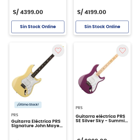
Color Stone Blue
S/
4399
.
00
S/
4199
.
00
Sin Stock Online
Sin Stock Online
¡Último Stock!
PRS
PRS
Guitarra eléctrica PRS
SE Silver Sky - Summit
Guitarra Eléctrica PRS
Purple
Signature John Mayer
Se Silver Sky J2R3J-
Color Moon White