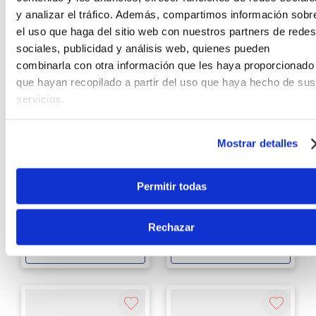
y analizar el tráfico. Además, compartimos información sobr
el uso que haga del sitio web con nuestros partners de redes
sociales, publicidad y análisis web, quienes pueden
combinarla con otra información que les haya proporcionado
que hayan recopilado a partir del uso que haya hecho de sus
servicios.
Mostrar detalles
PRS
PRS
Guitarra eléctrica PRS
Guitarra eléctrica PRS
SE Singlecut McCarty
SE Singlecut McCarty
Permitir todas
594 - Vintage Sunburst
594 - Faded Blue
S/
5099
.
00
S/
5099
.
00
Rechazar
Sin Stock Online
Sin Stock Online