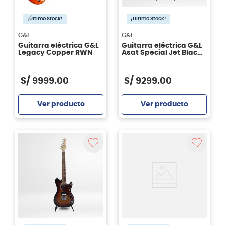
¡Último Stock!
¡Último Stock!
G&L
G&L
Guitarra eléctrica G&L
Guitarra eléctrica G&L
Legacy Copper RWN
Asat Special Jet Black
RWN
S/
9999
.
00
S/
9299
.
00
Ver producto
Ver producto
Agregar
Agregar