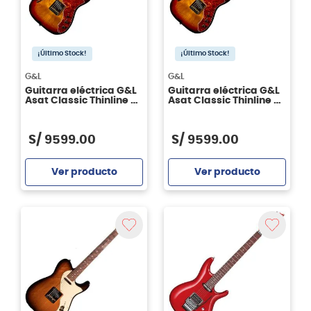
¡Último Stock!
¡Último Stock!
G&L
G&L
Guitarra eléctrica G&L
Guitarra eléctrica G&L
Asat Classic Thinline 3
Asat Classic Thinline 3
tone sunburst RWN
Tone Sunburst MN 2022
S/
9599
.
00
S/
9599
.
00
Ver producto
Ver producto
Agregar
Agregar