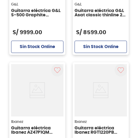
G&L
G&L
Guitarra eléctrica G&L
Guitarra eléctrica G&L
S-500 Graphite
Asat classic thinline 2
Metallic RWN
tone sunburst RWN
S/
9999
.
00
S/
8599
.
00
Sin Stock Online
Sin Stock Online
Ibanez
Ibanez
Guitarra eléctrica
Guitarra eléctrica
Ibanez AZ47P1QM
Ibanez RGT1220PB
Premium - Black Ice
Premium - Antique