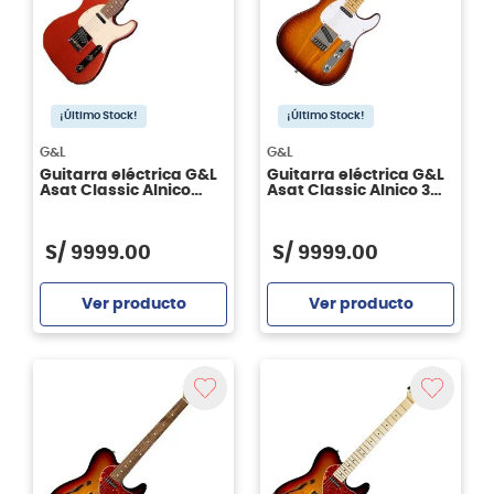
¡Último Stock!
¡Último Stock!
G&L
G&L
Guitarra eléctrica G&L
Guitarra eléctrica G&L
Asat Classic Alnico
Asat Classic Alnico 3
Copper RWN
Tone Sunburst RWN
S/
9999
.
00
S/
9999
.
00
Ver producto
Ver producto
Agregar
Agregar